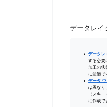
データレイ
データレ
する必要
加工の状
に最適で
データ 
は異なり
（スキー
に作成で