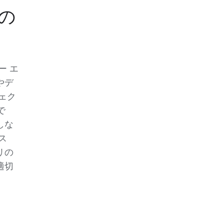
の
ー エ
やデ
ェク
で
しな
ス
リの
適切