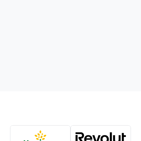
A rede de farmácias
Super-Pharm
usa a Vertex AI para melhorar a
precisão do inventário em até
90%.
Leia o estudo de caso