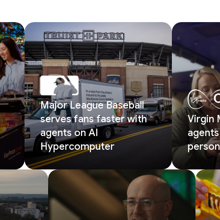
Major League Baseball
serves fans faster with
Virgin
agents on AI
agents 
Hypercomputer
person