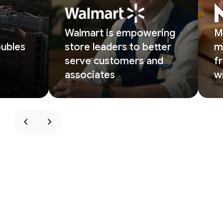
Walmart is empowering
M
ubles
store leaders to better
m
serve customers and
f
associates
w
chevron_left
chevron_right
Business transformation with