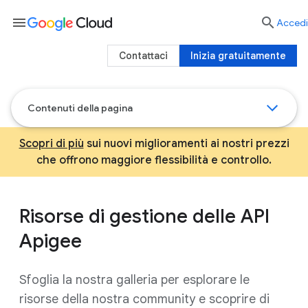
menu

Accedi
Contattaci
Inizia gratuitamente
Contenuti della pagina
Scopri di più
sui nuovi miglioramenti ai nostri prezzi
che offrono maggiore flessibilità e controllo.
Risorse di gestione delle API
Apigee
Sfoglia la nostra galleria per esplorare le
risorse della nostra community e scoprire di