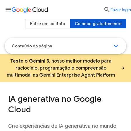
menu

Fazer login
Entre em contato
Comece gratuitamente
Conteúdo da página
Teste o Gemini 3
, nosso melhor modelo para
raciocínio, programação e compreensão
multimodal na Gemini Enterprise Agent Platform
IA generativa no Google
Cloud
Crie experiências de IA generativa no mundo