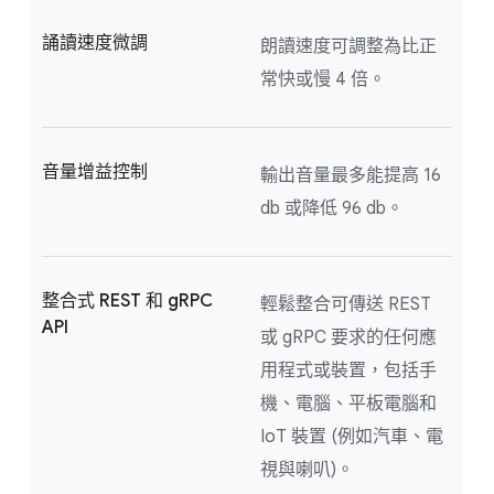
誦讀速度微調
朗讀速度可調整為比正
常快或慢 4 倍。
音量增益控制
輸出音量最多能提高 16
db 或降低 96 db。
整合式 REST 和 gRPC
輕鬆整合可傳送 REST
API
或 gRPC 要求的任何應
用程式或裝置，包括手
機、電腦、平板電腦和
IoT 裝置 (例如汽車、電
視與喇叭)。