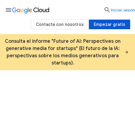
menu

Iniciar sesión
Contacta con nosotros
Empezar gratis
Consulta el informe "Future of AI: Perspectives on
generative media for startups" (El futuro de la IA:
perspectivas sobre los medios generativos para
startups).
La próxima generación de
startups está desarrollando
sus soluciones en Google
Cloud