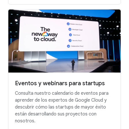
Webinar: Cómo afrontar las ciberamenazas
en startups y scaleups
Recursos de Gemini at Work
Eventos y webinars para startups
Consulta nuestro calendario de eventos para
aprender de los expertos de Google Cloud y
descubrir cómo las startups de mayor éxito
están desarrollando sus proyectos con
nosotros.