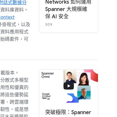
Networks 如何運用
 的對話式數據分
Spanner 大規模確
解資料庫資料。
保 AI 安全
ontext
 外掛程式，以及
3:09
和資料應用程式
原始碼套件，可
可下載版本。
 的全球分散式多模型
可用性和優異的
i 可將這些優勢延
部署、跨雲端環
端韌性，或是想
突破極限：Spanner
台運行可水平擴展的