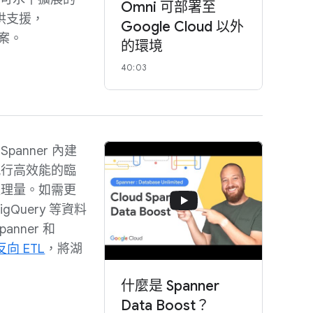
Omni 可部署至
提供支援，
Google Cloud 以外
方案。
的環境
40:03
anner 內建
執行高效能的臨
處理量。如需更
gQuery 等資料
anner 和
反向 ETL
，將湖
什麼是 Spanner
Data Boost？