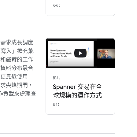
5:52
著需求成長調度
和「寫入」擴充能
集和嚴苛的工作
保資料分布最合
料更靠近使用
影片
需求尖峰期間，
Spanner 交易在全
作負載來處理查
球規模的運作方式
8:17