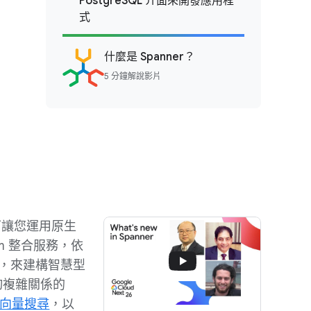
PostgreSQL 介面來開發應用程
式
什麼是 Spanner？
5 分鐘解說影片
，可讓您運用原生
atform 整合服務，依
料，來建構智慧型
詢複雜關係的
向量搜尋
，以