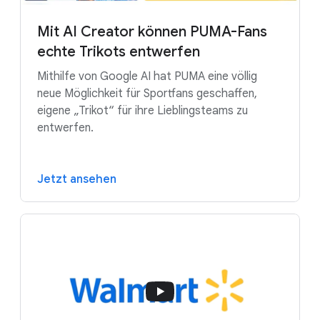
Google Distributed Cloud Connected
Mit AI Creator können PUMA-Fans
Weitere Informationen zu Lösungen für
echte Trikots entwerfen
den Einzelhandel:
Mithilfe von Google AI hat PUMA eine völlig
neue Möglichkeit für Sportfans geschaffen,
Marketinganalysen
eigene „Trikot“ für ihre Lieblingsteams zu
entwerfen.
KI für das Marketing
Jetzt ansehen