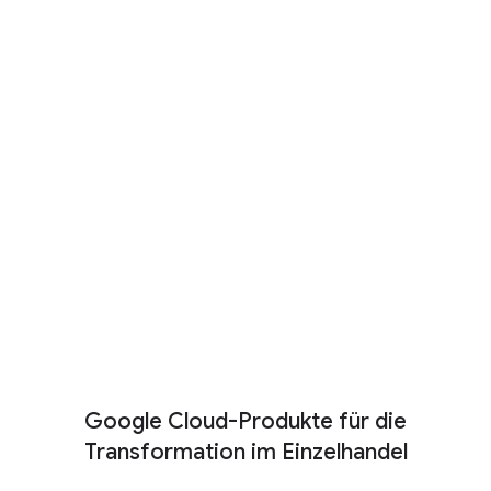
Zukunft des Einzelhandels und der
Verbrauchsgüterbranche
Hier erfahren Sie, wie KI-Agents die
Arbeitsweise von Unternehmen im
Einzelhandel und in der
Verbrauchsgüterbranche verändern – wie sie
Innovationen bedingen und
Kundenbeziehungen aufbauen.
Herunterladen
Mehr ansehen
Google Cloud-Produkte für die
Transformation im Einzelhandel