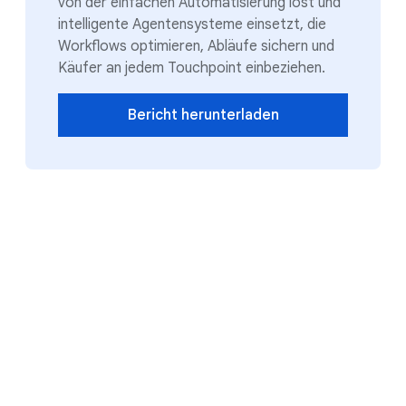
von der einfachen Automatisierung löst und
intelligente Agentensysteme einsetzt, die
Workflows optimieren, Abläufe sichern und
Käufer an jedem Touchpoint einbeziehen.
Bericht herunterladen
Die Wertschöpfungskette im
Verbrauchsgüterbereich neu
gestalten und so das
Unternehmenswachstum
fördern
.