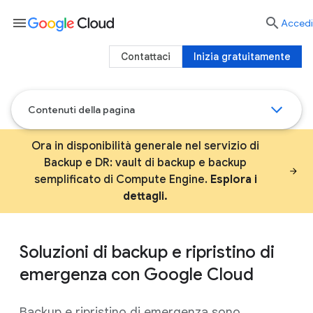
menu

Accedi
Contattaci
Inizia gratuitamente
Contenuti della pagina
Ora in disponibilità generale nel servizio di
Backup e DR: vault di backup e backup
semplificato di Compute Engine.
Esplora i
dettagli.
Soluzioni di backup e ripristino di
emergenza con Google Cloud
Backup e ripristino di emergenza sono