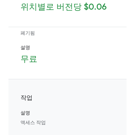
위치별로 버전당 $0.06
폐기됨
설명
무료
작업
설명
액세스 작업