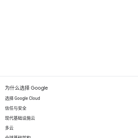
以额外获得一道依托 Google 级欺诈情报的安全
reCAPTCHA 可通过我们易于集成的 SDK 用于移
屏障。
动应用。利用
reCAPTCHA 可以防范哪些类型的
reCAPTCHA 移动 SDK
，您可以保
护 iOS 和 Android 应用免受欺诈活动、垃圾邮件
在线欺诈？
和滥用行为的侵扰。通过添加几行代码，您就可
以使用 reCAPTCHA 验证用户响应，并防止自动
作为我们的视觉机器人防御技术，reCAPTCHA
化工具访问您的应用。
可针对复杂的非真人行为者和恶意自动机器人提
与我们联系
供关键的前线保护。为了防范多阶段欺诈活动，
它与完整的
Google Cloud Fraud Defense
平台
无缝集成。这个扩展平台可提供专门的保护，防
范智能体网络威胁、合成身份、账号接管攻击
(ATO)、撞库攻击、短信话费欺诈和银行卡盗
为什么选择 Google
刷。
选择 Google Cloud
信任与安全
现代基础设施云
多云
全球基础架构