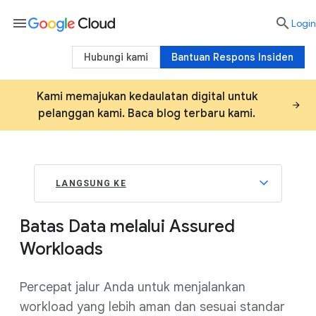
menu

Login
Hubungi kami
Bantuan Respons Insiden
Kami memajukan kedaulatan digital untuk
pelanggan kami. Baca blog terbaru kami.
LANGSUNG KE
Batas Data melalui Assured
Workloads
Percepat jalur Anda untuk menjalankan
workload yang lebih aman dan sesuai standar