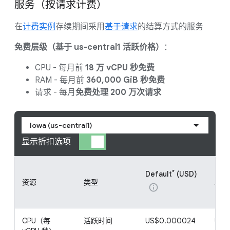
服务（按请求计费）
在
计费实例
存续期间采用
基于请求
的结算方式的服务
免费层级（基于 us-central1 活跃价格）
：
CPU - 每月前
18 万 vCPU 秒免费
RAM - 每月前
360,000 GiB 秒免费
请求 - 每月
免费处理 200 万次请求
Iowa (us-central1)
显示折扣选项
*
Default
(USD)
Clou
资源
类型
Year
info
CPU（每
活跃时间
US$0.000024
US$