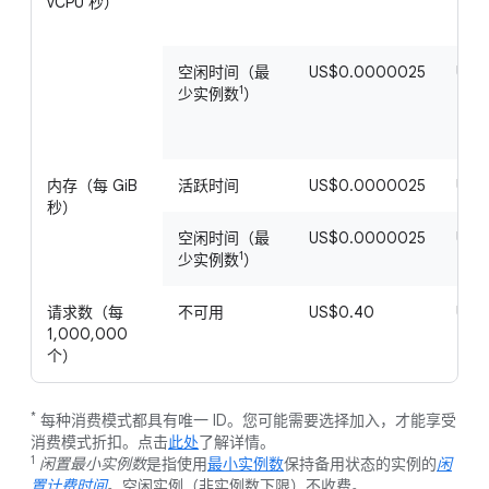
vCPU 秒）
空闲时间（最
US$0.0000025
US$
1
少实例数
）
内存（每 GiB
活跃时间
US$0.0000025
US$
秒）
空闲时间（最
US$0.0000025
US$
1
少实例数
）
请求数（每
不可用
US$0.40
US$
1,000,000
个）
*
每种消费模式都具有唯一 ID。您可能需要选择加入，才能享受
消费模式折扣。点击
此处
了解详情。
1
闲置最小实例数
是指使用
最小实例数
保持备用状态的实例的
闲
置计费时间
。空闲实例（非实例数下限）不收费。