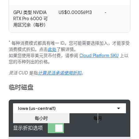
GPU 类型 NVIDIA
US$0.00056913
-
RTX Pro 6000 可
用区冗余（每秒）
*
每种消费模式都具有唯一 ID。您可能需要选择加入，才能享受
消费模式折扣。点击
此处
了解详情。
如果您使用非美元货币付费，请参阅
Cloud Platform SKU
上以
您的币种列出的价格。
灵活 CUD
是指
计算灵活承诺使用折扣
。
临时磁盘
Iowa (us-central1)
每小时
每月
显示折扣选项