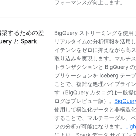
フォーマンスが向上します。
構築するための差
BigQuery ストリーミングを使用して
ry と Spark
リアルタイムの分析情報を活用
イテンシをゼロに抑えながら高
取り込みを実現します。マルチ
トランザクションと BigQuery 
プリケーションを Iceberg テ
ことで、複雑な処理パイプライ
す（BigQuery カタログは一般提
ログはプレビュー版）。
BigQuer
使用して構造化データと非構造
することで、マルチモーダル、
フの分析が可能になります。
Ligh
により、Spark データ サイエン