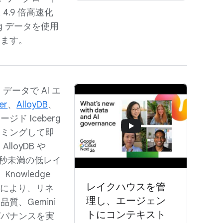
.9 倍高速化
erg データを使用
きます。
ータで AI エ
er
、
AlloyDB
、
ネージド Iceberg
ーミングして即
loyDB や
、ミリ秒未満の低レイ
nowledge
レイクハウスを管
の統合により、リネ
理し、エージェン
質、Gemini
トにコンテキスト
ガバナンスを実