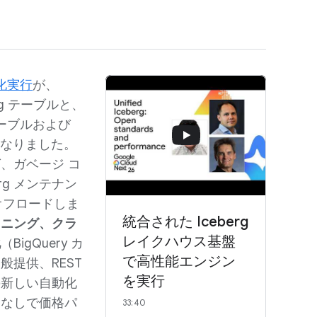
化実行
が、
talog テーブルと、
g テーブルおよび
トになりました。
、ガベージ コ
rg メンテナン
直接オフロードしま
統合された Iceberg
ョニング、クラ
レイクハウス基盤
化
（BigQuery カ
で高性能エンジン
一般提供、REST
を実行
の新しい自動化
ドなしで価格パ
33:40