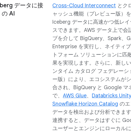
berg データに接
Cross-Cloud Interconnect
とクロ
の AI
ャッシュ機能（プレビュー版）を
Iceberg データに高速かつ低
スできます。AWS データ上で会話分
ブを介して BigQuery、Spark、Ge
Enterprise を実行し、ネイティ
トフォーム ソリューションに匹
果を実現します。さらに、新しい La
ンタイム カタログ フェデレー
ー版）により、エコシステムが
合され、BigQuery と Google マ
で、
AWS Glue
、
Databricks Unit
Snowflake Horizon Catalog
のエ
データを検出および分析できま
連携すると、データはすぐに Googl
ユーザーとエンジンにローカル