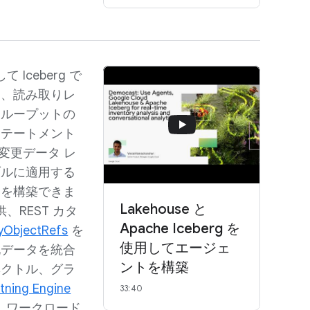
 Iceberg で
し、読み取りレ
スループットの
ステートメント
の変更データ レ
ーブルに適用する
ンを構築できま
Lakehouse と
供、REST カタ
Apache Iceberg を
yObjectRefs
を
使用してエージェ
化データを統合
ントを構築
ベクトル、グラ
tning Engine
33:40
ス ワークロード