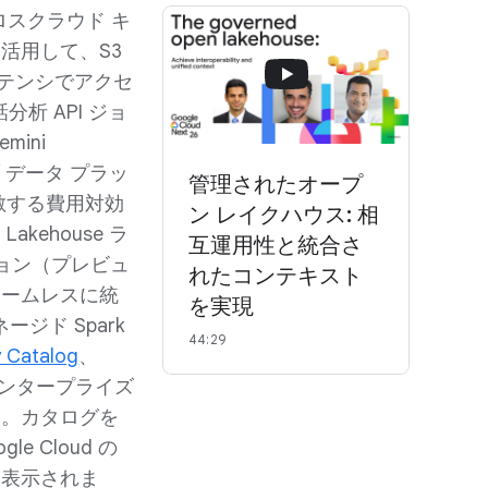
スクラウド キ
活用して、S3
レイテンシでアクセ
析 API ジョ
mini
ブ データ プラッ
管理されたオープ
敵する費用対効
ン レイクハウス: 相
kehouse ラ
互運用性と統合さ
ション（プレビュ
れたコンテキスト
シームレスに統
を実現
ネージド Spark
44:29
y Catalog
、
ンタープライズ
す。カタログを
e Cloud の
に表示されま