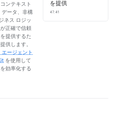
を提供
るコンテキスト
 データ、非構
47:41
ビジネス ロジッ
トが正確で信頼
果を提供するた
を提供します。
 エージェント
it
を使用して
ーを効率化する