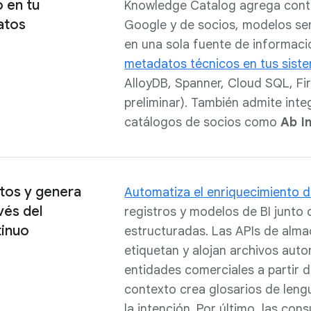
 en tu
Knowledge Catalog agrega conte
atos
Google y de socios, modelos sem
en una sola fuente de informaci
metadatos técnicos en tus sist
AlloyDB, Spanner, Cloud SQL, Fir
preliminar). También admite int
catálogos de socios como
Ab In
atos y genera
Automatiza el enriquecimiento 
vés del
registros y modelos de BI junto 
tinuo
estructuradas. Las APIs de alma
etiquetan y alojan archivos aut
entidades comerciales a partir d
contexto crea glosarios de leng
la intención. Por último, las co