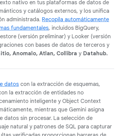
xto nativo en tus plataformas de datos de
ánticos y catálogos externos, y los unifica
ón administrada.
Recopila automáticamente
emas fundamentales
, incluidos BigQuery,
estore (versión preliminar) y Looker (versión
egraciones con bases de datos de terceros y
itio, Anomalo, Atlan, Collibra
y
Datahub.
de datos
con la extracción de esquemas,
con la extracción de entidades no
cenamiento inteligente y Object Context
omáticamente, mientras que Gemini asigna
e datos sin procesar. La selección de
uaje natural y patrones de SQL para capturar
nsultas verificadas proporcionan barreras de