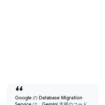
ジェントなダッシュボードを提供します。
モダナイゼーションの迅速化
AI によるコード変換でデータベースの移行を迅
速化。SQL 言語の対照比較と、コードと推奨事
項の詳細な説明が利用できます。
Google の Database Migration
Service は、Gemini 支援のコード