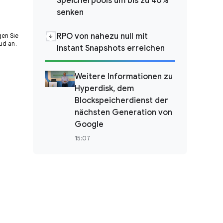
Speicherpools um bis zu 40%
senken
RPO von nahezu null mit
gen Sie
ud an.
Instant Snapshots erreichen
Weitere Informationen zu
Hyperdisk, dem
Blockspeicherdienst der
nächsten Generation von
Google
15:07