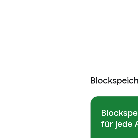
Blockspeich
Blockspe
für jede 