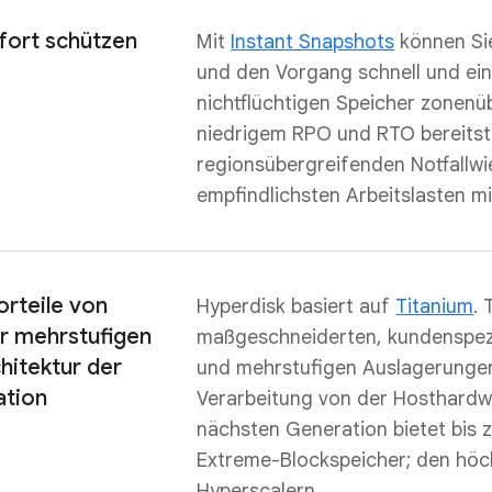
fort schützen
Mit
Instant Snapshots
können Sie
und den Vorgang schnell und ein
nichtflüchtigen Speicher zonenü
niedrigem RPO und RTO bereitstel
regionsübergreifenden Notfallwi
empfindlichsten Arbeitslasten m
orteile von
Hyperdisk basiert auf
Titanium
. 
er mehrstufigen
maßgeschneiderten, kundenspezi
hitektur der
und mehrstufigen Auslagerungen 
ation
Verarbeitung von der Hosthardw
nächsten Generation bietet bis 
Extreme-Blockspeicher; den höc
Hyperscalern.