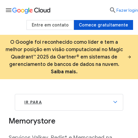
menu

Fazer login
Entre em contato
Comece gratuitamente
O Google foi reconhecido como líder e tem a
melhor posição em visão computacional no Magic
Quadrant™ 2025 da Gartner® em sistemas de
gerenciamento de bancos de dados na nuvem.
Saiba mais.
IR PARA
Memorystore
Serviços Valkey, Redis* e Memcached na