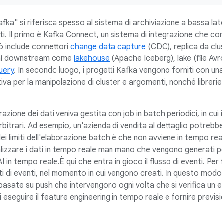
fka" si riferisca spesso al sistema di archiviazione a bassa latenz
. Il primo è Kafka Connect, un sistema di integrazione che con
iò include connettori
change data capture
(CDC), replica da clus
temi downstream come
lakehouse
(Apache Iceberg), lake (file Av
uery
. In secondo luogo, i progetti Kafka vengono forniti con una se
 per la manipolazione di cluster e argomenti, nonché librerie cli
azione dei dati veniva gestita con job in batch periodici, in cui 
 arbitrari. Ad esempio, un'azienda di vendita al dettaglio potrebbe
 dei limiti dell'elaborazione batch è che non avviene in tempo re
alizzare i dati in tempo reale man mano che vengono generati p
I in tempo reale.È qui che entra in gioco il flusso di eventi. Per 
initi di eventi, nel momento in cui vengono creati. In questo modo 
 basate su push che intervengono ogni volta che si verifica un 
di eseguire il feature engineering in tempo reale e fornire previs