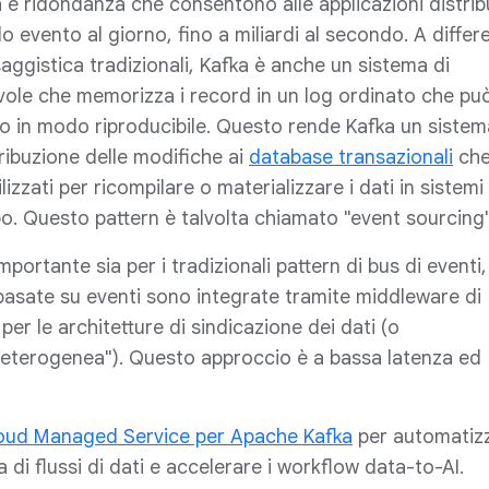
à e ridondanza che consentono alle applicazioni distrib
lo evento al giorno, fino a miliardi al secondo. A differ
aggistica tradizionali, Kafka è anche un sistema di
vole che memorizza i record in un log ordinato che pu
tto in modo riproducibile. Questo rende Kafka un sistem
ribuzione delle modifiche ai
database transazionali
ch
izzati per ricompilare o materializzare i dati in sistemi 
tipo. Questo pattern è talvolta chiamato "event sourcing"
portante sia per i tradizionali pattern di bus di eventi,
i basate su eventi sono integrate tramite middleware di
per le architetture di sindicazione dei dati (o
 eterogenea"). Questo approccio è a bassa latenza ed
oud Managed Service per Apache Kafka
per automatiz
ra di flussi di dati e accelerare i workflow data-to-AI.