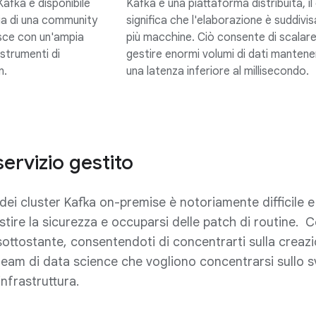
Kafka è disponibile
Kafka è una piattaforma distribuita, il
ia di una community
significa che l'elaborazione è suddivis
isce con un'ampia
più macchine. Ciò consente di scalar
strumenti di
gestire enormi volumi di dati manten
n.
una latenza inferiore al millisecondo.
ervizio gestito
ei cluster Kafka on-premise è notoriamente difficile e 
tire la sicurezza e occuparsi delle patch di routine. C
 sottostante, consentendoti di concentrarti sulla creaz
eam di data science che vogliono concentrarsi sullo svi
'infrastruttura.