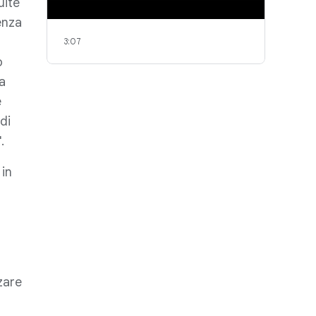
uite
enza
3:07
ò
a
e
di
.
 in
zare