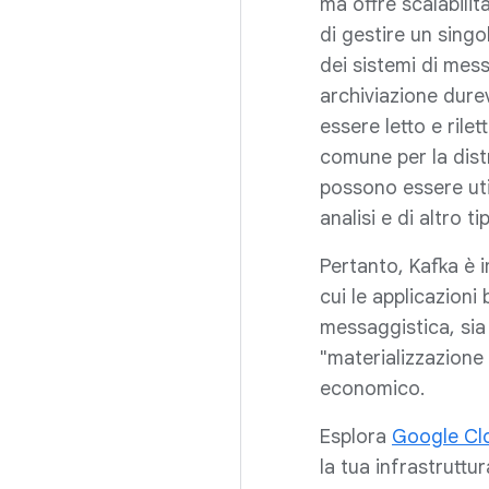
ma offre scalabilit
di gestire un singo
dei sistemi di mess
archiviazione dure
essere letto e rile
comune per la dist
possono essere util
analisi e di altro 
Pertanto, Kafka è im
cui le applicazion
messaggistica, sia 
"materializzazione
economico.
Esplora
Google Cl
la tua infrastruttu