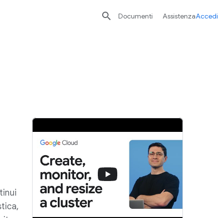

Documenti
Assistenza
Accedi
tinui
tica,