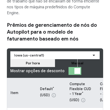
de trabalho que não se encaixam de forma eficiente
nos tipos de máquina predefinidos do Compute
Engine.
Prêmios de gerenciamento de nós do
Autopilot para o modelo de
faturamento baseado em nós
Iowa (us-central1)
Por hora
Mensal
Mostrar opções de desconto
Compute
Comp
*
Default
Flexible CUD
Flexi
Item
*
- 1 Year
- 3 Ye
(USD)
info
(USD)
(USD)
info