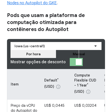
Nodes no Autopilot do GKE
.
Pods que usam a plataforma de
computação otimizada para
contêineres do Autopilot
Iowa (us-central1)
Por hora
Mensal
Mostrar opções de desconto
Compute
Com
*
Default
Flexible CUD
Flex
Item
*
- 1 Year
- 3 
(USD)
info
(USD)
(US
info
Preço da vCPU
US$ 0,0445
US$ 0,03204
US$
do Autopilot do