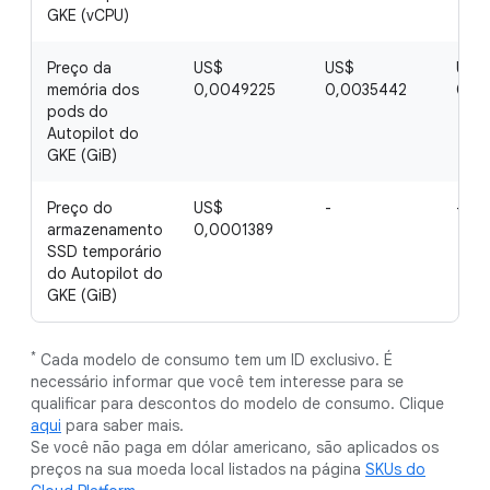
GKE (vCPU)
Preço da
US$
US$
US$
memória dos
0,0049225
0,0035442
0,0
pods do
Autopilot do
GKE (GiB)
Preço do
US$
-
-
armazenamento
0,0001389
SSD temporário
do Autopilot do
GKE (GiB)
*
Cada modelo de consumo tem um ID exclusivo. É
necessário informar que você tem interesse para se
qualificar para descontos do modelo de consumo. Clique
aqui
para saber mais.
Se você não paga em dólar americano, são aplicados os
preços na sua moeda local listados na página
SKUs do