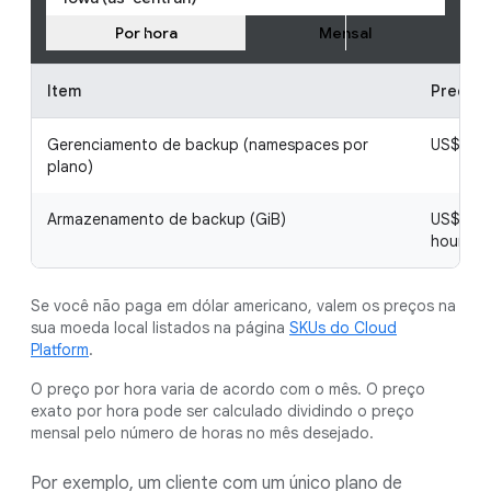
Por hora
Mensal
Item
Preço n
Gerenciamento de backup (namespaces por
US$ 0,0
plano)
Armazenamento de backup (GiB)
US$ 0,0
hour
Se você não paga em dólar americano, valem os preços na
sua moeda local listados na página
SKUs do Cloud
Platform
.
O preço por hora varia de acordo com o mês. O preço
exato por hora pode ser calculado dividindo o preço
mensal pelo número de horas no mês desejado.
Por exemplo, um cliente com um único plano de