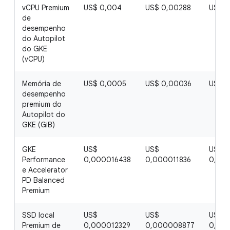
vCPU Premium
US$ 0,004
US$ 0,00288
US$ 0
de
desempenho
do Autopilot
do GKE
(vCPU)
Memória de
US$ 0,0005
US$ 0,00036
US$ 
desempenho
premium do
Autopilot do
GKE (GiB)
GKE
US$
US$
US$
Performance
0,000016438
0,000011836
0,00
e Accelerator
PD Balanced
Premium
SSD local
US$
US$
US$
Premium de
0,000012329
0,000008877
0,00