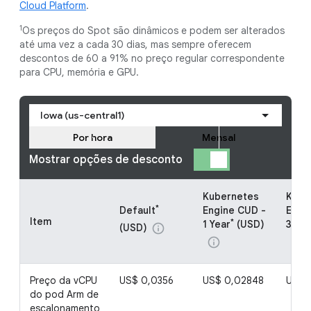
Cloud Platform
.
1
Os preços do Spot são dinâmicos e podem ser alterados
até uma vez a cada 30 dias, mas sempre oferecem
descontos de 60 a 91% no preço regular correspondente
para CPU, memória e GPU.
Iowa (us-central1)
Por hora
Mensal
Mostrar opções de desconto
Kubernetes
Kube
*
Default
Engine CUD -
Engi
Item
*
1 Year
(USD)
3 Yea
(USD)
info
info
info
Preço da vCPU
US$ 0,0356
US$ 0,02848
US$ 
do pod Arm de
escalonamento