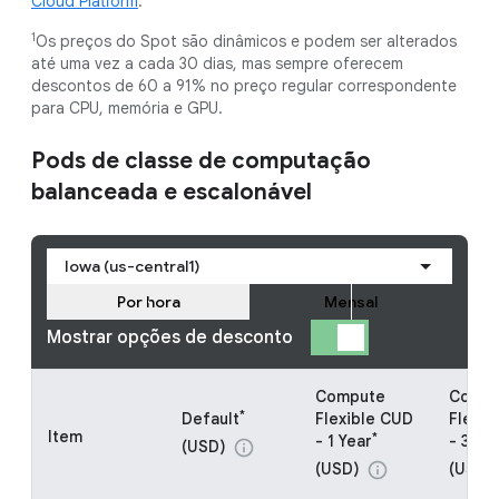
Cloud Platform
.
1
Os preços do Spot são dinâmicos e podem ser alterados
até uma vez a cada 30 dias, mas sempre oferecem
descontos de 60 a 91% no preço regular correspondente
para CPU, memória e GPU.
Pods de classe de computação
balanceada e escalonável
Iowa (us-central1)
Por hora
Mensal
Mostrar opções de desconto
Compute
Compu
*
Default
Flexible CUD
Flexib
Item
*
- 1 Year
- 3 Ye
(USD)
info
(USD)
(USD)
info