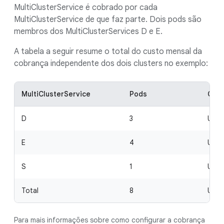
MultiClusterService é cobrado por cada
MultiClusterService de que faz parte. Dois pods são
membros dos MultiClusterServices D e E.
A tabela a seguir resume o total do custo mensal da
cobrança independente dos dois clusters no exemplo:
MultiClusterService
Pods
Cust
D
3
US$ 
E
4
US$ 
S
1
US$ 
Total
8
US$ 
Para mais informações sobre como configurar a cobrança