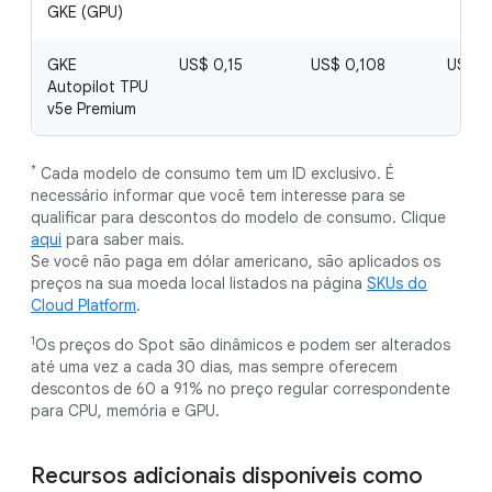
GKE (GPU)
GKE
US$ 0,15
US$ 0,108
US$ 0
Autopilot TPU
v5e Premium
*
Cada modelo de consumo tem um ID exclusivo. É
necessário informar que você tem interesse para se
qualificar para descontos do modelo de consumo. Clique
aqui
para saber mais.
Se você não paga em dólar americano, são aplicados os
preços na sua moeda local listados na página
SKUs do
Cloud Platform
.
1
Os preços do Spot são dinâmicos e podem ser alterados
até uma vez a cada 30 dias, mas sempre oferecem
descontos de 60 a 91% no preço regular correspondente
para CPU, memória e GPU.
Recursos adicionais disponíveis como