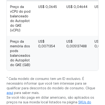
Preço da
US$ 0,0645
US$ 0,04644
US$ 0
vCPU do pod
balanceado
do Autopilot
do GKE
(vCPU)
Preço da
US$
US$
US$
memória dos
0,0071354
0,005137488
0,003
pods
balanceados
do Autopilot
do GKE (GiB)
*
Cada modelo de consumo tem um ID exclusivo. É
necessário informar que você tem interesse para se
qualificar para descontos do modelo de consumo. Clique
aqui
para saber mais.
Se você não paga em dólar americano, são aplicados os
preços na sua moeda local listados na página
SKUs do