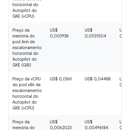
horizontal do
Autopilot do
GKE (vCPU)
Preço da
US$
US$
US$
memória do
0,003938
0,0031504
0,00
pod Arm de
escalonamento
horizontal do
Autopilot do
GKE (GiB)
Preço da vCPU
US$ 0,0561
US$ 0,04488
US$
do pod x86 de
0,03
escalonamento
horizontal do
Autopilot do
GKE (vCPU)
Preço da
US$
US$
US$
memória do
0,0062023
0,00496184
0,00