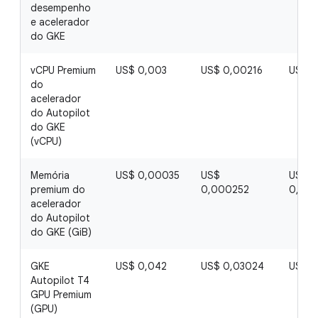
desempenho
e acelerador
do GKE
vCPU Premium
US$ 0,003
US$ 0,00216
US$ 0
do
acelerador
do Autopilot
do GKE
(vCPU)
Memória
US$ 0,00035
US$
US$
premium do
0,000252
0,00
acelerador
do Autopilot
do GKE (GiB)
GKE
US$ 0,042
US$ 0,03024
US$ 0
Autopilot T4
GPU Premium
(GPU)