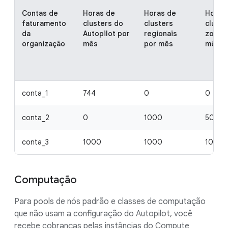
Contas de
Horas de
Horas de
Horas
faturamento
clusters do
clusters
cluste
da
Autopilot por
regionais
zonais
organização
mês
por mês
mês
conta_1
744
0
0
conta_2
0
1000
500
conta_3
1000
1000
1000
Computação
Para pools de nós padrão e classes de computação
que não usam a configuração do Autopilot, você
recebe cobranças pelas instâncias do Compute