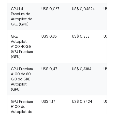
GPU L4
US$ 0,067
US$ 0,04824
US$ 0
Premium do
Autopilot do
GKE (GPU)
GKE
US$ 0,35
US$ 0,252
US$ 0
Autopilot
A100 40GiB
GPU Premium
(GPU)
GPU Premium
US$ 0,47
US$ 0,3384
US$ 0
A100 de 80
GiB do GKE
Autopilot
(GPU)
GPU Premium
US$ 1,17
US$ 0,8424
US$ 0
H100 do
Autopilot do