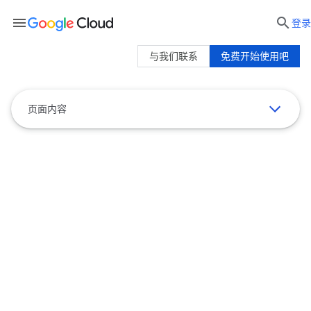
menu

登录
与我们联系
免费开始使用吧
页面内容
Firestore 价格
本文档介绍 Firestore 标准版的价格详情。
如需了解企业版的价格，请参阅
Firestore
企业版价格
。
如果您使用非美元货币付费，请参阅
Cloud