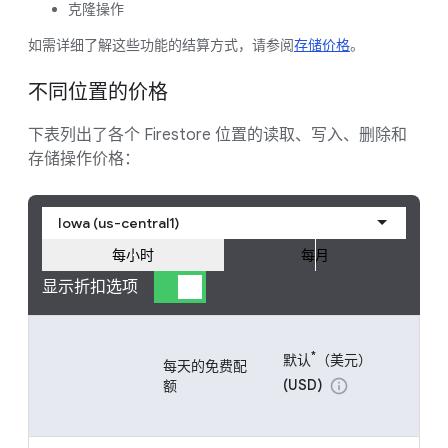
克隆操作
如需详细了解这些功能的结算方式，请参阅
存储价格
。
不同位置的价格
下表列出了各个 Firestore 位置的读取、写入、删除和
存储操作价格：
Iowa (us-central1)
每小时
每月
显示折扣选项
C
*
默认
（美元）
Fi
每天的免费配
CU
(USD)
info
额
(