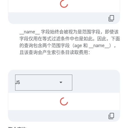
正
在
加
content_copy
载...
__name__ 字段始终会被视为是范围字段，即使该
字段仅用在等式过滤条件中也是如此。因此，下面
的查询包含两个范围字段（age 和 __name__），
且该查询会产生索引条目读取费用：
JS
正
在
加
content_copy
载...