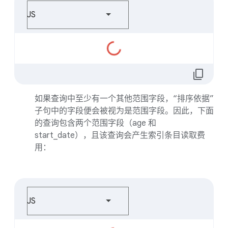
JS
正
在
加
content_copy
载...
如果查询中至少有一个其他范围字段，“排序依据”
子句中的字段便会被视为是范围字段。因此，下面
的查询包含两个范围字段（age 和
start_date），且该查询会产生索引条目读取费
用：
JS