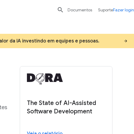

Documentos
Suporte
Fazer login
alor da IA investindo em equipes e pessoas.
The State of AI-Assisted
tes
Software Development
Veja o relatório