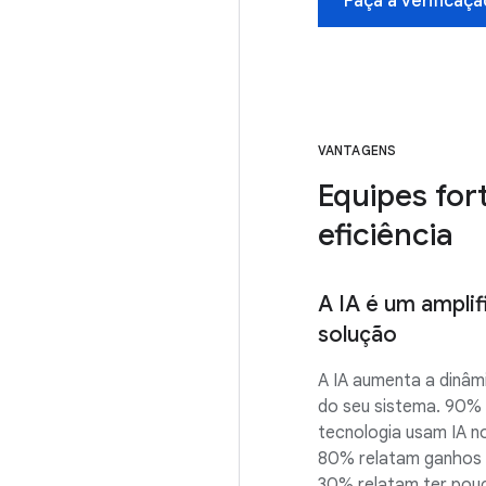
Faça a verificaçã
VANTAGENS
Equipes for
eficiência
A IA é um amplif
solução
A IA aumenta a dinâm
do seu sistema. 90% 
tecnologia usam IA no
80% relatam ganhos 
30% relatam ter pou