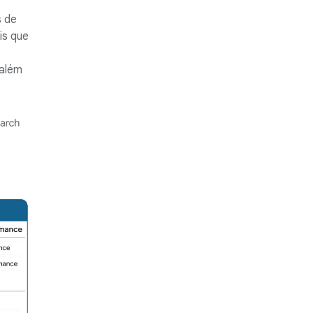
s de
is que
 além