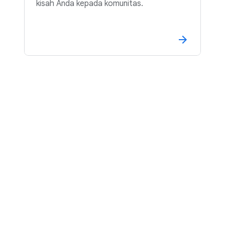
kisah Anda kepada komunitas.
Apa yang ingin Anda lakukan selanjutnya?
Membangun solusi dengan
Google Cloud
Cara cepat untuk pengembangan
aplikasi, solusi AI, dan referensi