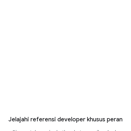
Mulai jalur pembelajaran AI Generatif
gratis
Jalur pembelajaran ini memberikan ringkasan
konsep AI generatif, mulai dari dasar-dasar
model bahasa besar hingga prinsip responsible
AI
Mulai jalur pembelajaran
Jelajahi referensi developer khusus peran