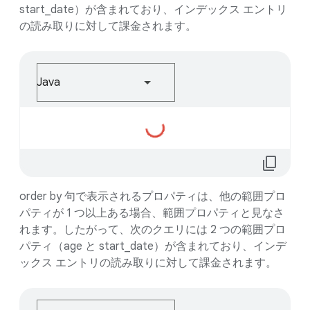
い
start_date）が含まれており、インデックス エントリ
ま
の読み取りに対して課金されます。
す...
Java
読
み
込
content_copy
ん
で
order by 句で表示されるプロパティは、他の範囲プロ
い
パティが 1 つ以上ある場合、範囲プロパティと見なさ
ま
れます。したがって、次のクエリには 2 つの範囲プロ
す...
パティ（age と start_date）が含まれており、インデ
ックス エントリの読み取りに対して課金されます。