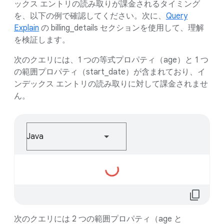
ックス エントリの読み取りが課金されるタイミング
を、以下の例で確認してください。次に、
Query
Explain
の billing_details セクションを使用して、理解
を検証します。
次のクエリには、1 つの等式プロパティ（age）と 1 つ
の範囲プロパティ（start_date）が含まれており、イ
ンデックス エントリの読み取りに対して課金されませ
ん。
Java
読
み
込
content_copy
ん
で
次のクエリには 2 つの範囲プロパティ（age と