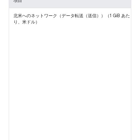
項目
北米へのネットワーク（データ転送（送信））（1 GiB あた
り、米ドル）