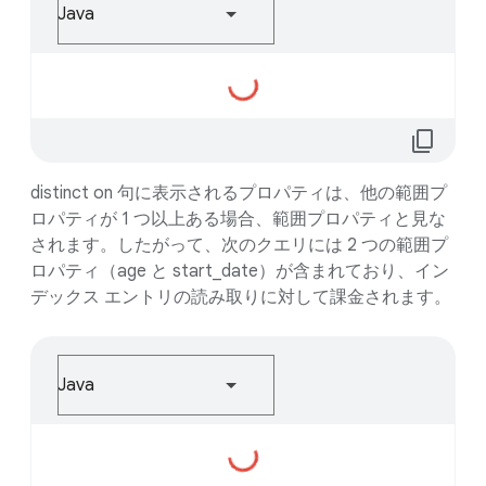
Java
読
み
込
content_copy
ん
で
distinct on 句に表示されるプロパティは、他の範囲プ
い
ロパティが 1 つ以上ある場合、範囲プロパティと見な
ま
されます。したがって、次のクエリには 2 つの範囲プ
す...
ロパティ（age と start_date）が含まれており、イン
デックス エントリの読み取りに対して課金されます。
Java
読
み