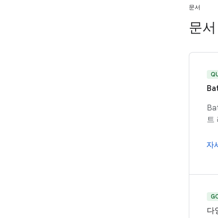
문서
문서
Q
Ba
Ba
트
자
G
다