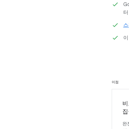
G
터
스
이점
비
집
완