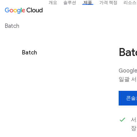
개요
솔루션
제품
가격 책정
리소스
Batch
Bat
Batch
Goog
일괄 
콘솔
서
장