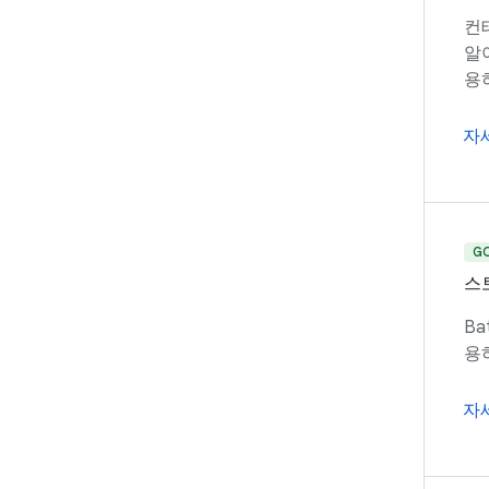
컨
알
용
자
G
스
B
용
자