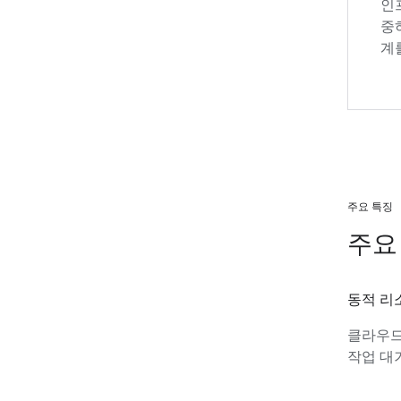
인
중
계
주요 특징
주요
동적 리
클라우드
작업 대