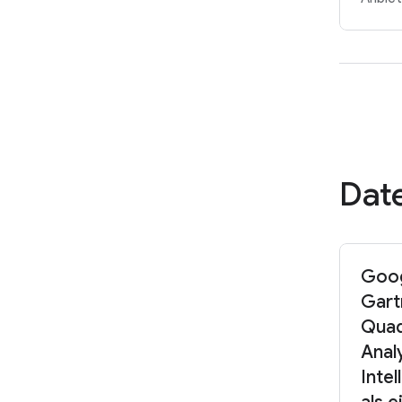
Dat
Goog
Gart
Quad
Anal
Inte