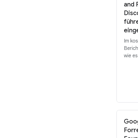
and 
Disc
führ
eing
Im ko
Berich
wie es
Goog
Forr