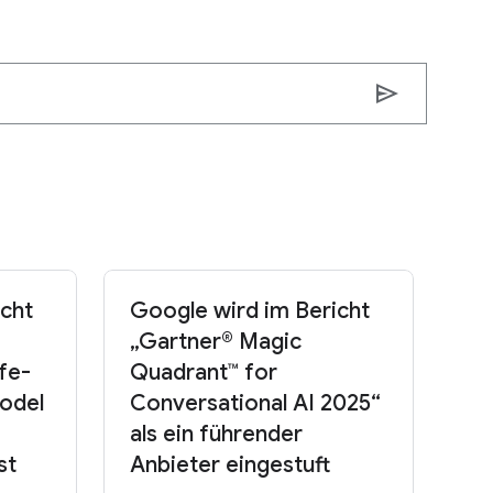
send
icht
Google wird im Bericht
„Gartner® Magic
fe-
Quadrant™ for
odel
Conversational AI 2025“
als ein führender
st
Anbieter eingestuft