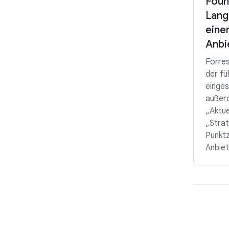
Foun
Lang
eine
Anbi
Forres
der fü
einges
außer
„Aktue
„Strat
Punktz
Anbiet