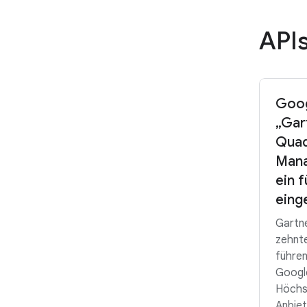
API
Goog
„Gar
Quad
Mana
ein 
eing
Gartn
zehnte
führen
Google
Höchs
Anbiet