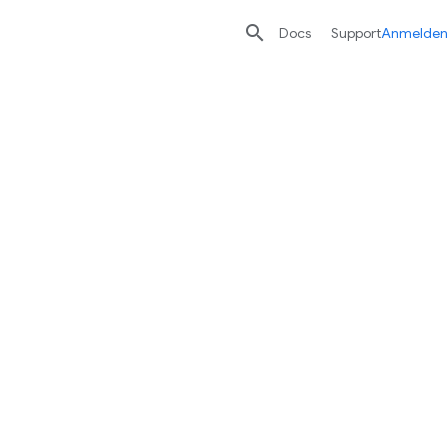

Docs
Support
Anmelden
Mehr von Google Cloud
Lösungen
Whitepapers
Statistiken für Führungskräfte