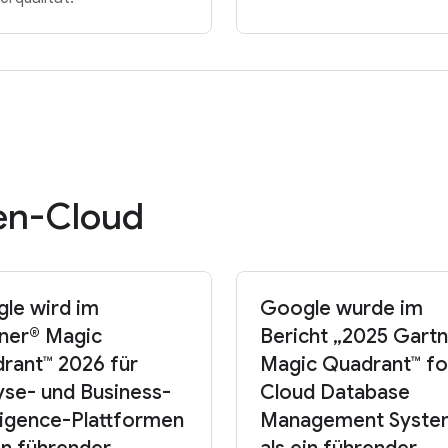
en-Cloud
le wird im
Google wurde im
ner® Magic
Bericht „2025 Gart
rant™ 2026 für
Magic Quadrant™ fo
yse- und Business-
Cloud Database
lligence-Plattformen
Management Syste