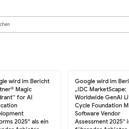
le wird im Bericht
Google wird im Ber
tner® Magic
„IDC MarketScape:
rant™ for AI
Worldwide GenAI Li
ication
Cycle Foundation M
elopment
Software Vendor
forms 2025“ als ein
Assessment 2025“ i