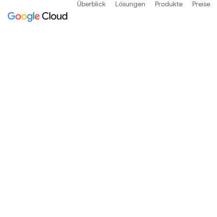
Überblick
Lösungen
Produkte
Preise
Analystenbericht
Erfahren Sie, was leitende Analyseunternehm
Produktportfolio und die Spezialisierungen v
Kontakt