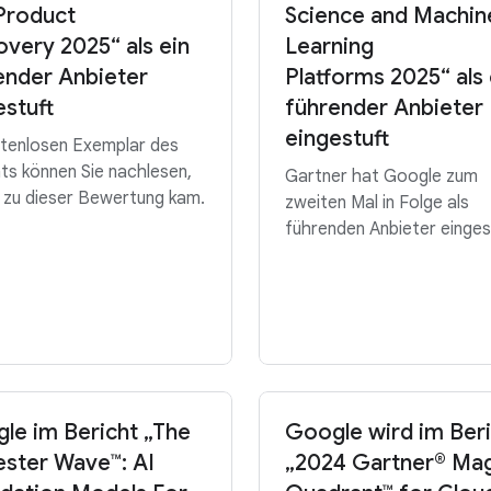
Product
Science and Machin
overy 2025“ als ein
Learning
ender Anbieter
Platforms 2025“ als 
estuft
führender Anbieter
eingestuft
stenlosen Exemplar des
ts können Sie nachlesen,
Gartner hat Google zum
 zu dieser Bewertung kam.
zweiten Mal in Folge als
führenden Anbieter einges
le im Bericht „The
Google wird im Ber
ester Wave™: AI
„2024 Gartner® Ma