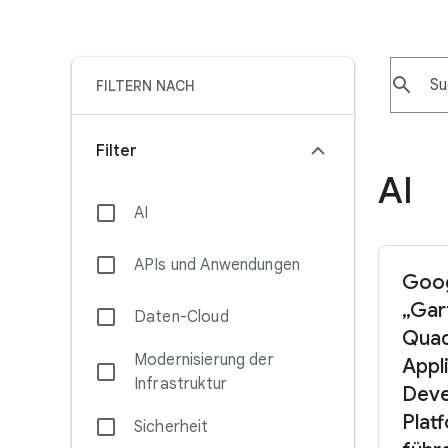
search
FILTERN NACH
Filter
AI
AI
APIs und Anwendungen
Goog
„Gar
Daten-Cloud
Quad
Modernisierung der
Appl
Infrastruktur
Dev
Plat
Sicherheit