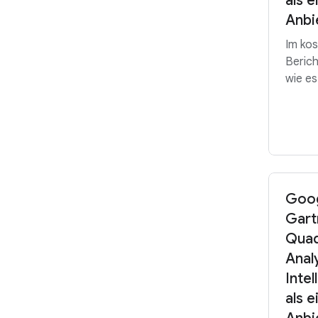
als 
Anbi
Im ko
Berich
wie es
Goog
Gart
Quad
Anal
Inte
als 