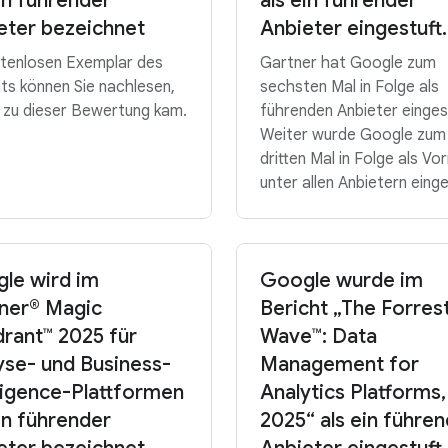
ein führender
als ein führender
eter bezeichnet
Anbieter eingestuft.
stenlosen Exemplar des
Gartner hat Google zum
ts können Sie nachlesen,
sechsten Mal in Folge als
 zu dieser Bewertung kam.
führenden Anbieter einges
Weiter wurde Google zum
dritten Mal in Folge als Vor
unter allen Anbietern einge
le wird im
Google wurde im
ner® Magic
Bericht „The Forres
rant™ 2025 für
Wave™: Data
yse- und Business-
Management for
lligence-Plattformen
Analytics Platforms,
ein führender
2025“ als ein führe