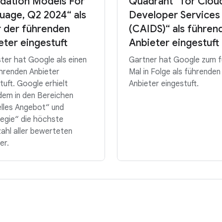
dation Models For
Quadrant™ for Clou
uage, Q2 2024“ als
Developer Services
r der führenden
(CAIDS)“ als führen
eter eingestuft
Anbieter eingestuft
ter hat Google als einen
Gartner hat Google zum f
hrenden Anbieter
Mal in Folge als führenden
tuft. Google erhielt
Anbieter eingestuft.
dem in den Bereichen
lles Angebot“ und
egie“ die höchste
ahl aller bewerteten
er.