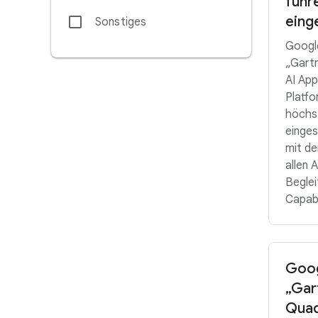
führ
eing
Sonstiges
Google
„Gart
AI App
Platfo
höchs
einges
mit de
allen 
Beglei
Capabi
Goog
„Gar
Quad