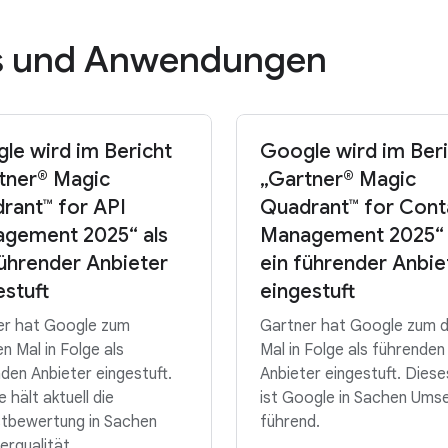
s und Anwendungen
le wird im Bericht
Google wird im Ber
tner® Magic
„Gartner® Magic
rant™ for API
Quadrant™ for Cont
gement 2025“ als
Management 2025“ 
führender Anbieter
ein führender Anbie
estuft
eingestuft
er hat Google zum
Gartner hat Google zum d
n Mal in Folge als
Mal in Folge als führenden
den Anbieter eingestuft.
Anbieter eingestuft. Diese
 hält aktuell die
ist Google in Sachen Ums
tbewertung in Sachen
führend.
erqualität.