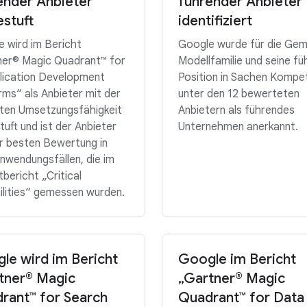
ender Anbieter
führender Anbieter
estuft
identifiziert
 wird im Bericht
Google wurde für die Gemi
ner® Magic Quadrant™ for
Modellfamilie und seine fü
lication Development
Position in Sachen Kompe
rms“ als Anbieter mit der
unter den 12 bewerteten
ten Umsetzungsfähigkeit
Anbietern als führendes
tuft und ist der Anbieter
Unternehmen anerkannt.
r besten Bewertung in
Anwendungsfällen, die im
tbericht „Critical
lities“ gemessen wurden.
le wird im Bericht
Google im Bericht
tner® Magic
„Gartner® Magic
rant™ for Search
Quadrant™ for Data