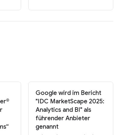
Google wird im Bericht
ner®
"IDC MarketScape 2025:
r
Analytics and BI" als
führender Anbieter
ms“
genannt