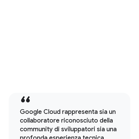
Cloud per supportare gli sviluppatori
Web3
6 ottobre 2022
In partnership con Near
Protocol, Google Cloud supporterà gli
sviluppatori Near per la creazione e la
scalabilità di progetti DApp e Web3.
Leggi ora
Google Cloud rappresenta sia un
collaboratore riconosciuto della
community di sviluppatori sia una
profonda esperienza tecnica