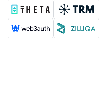
Trova altre notizie interessanti su Web3
Fireblocks x Confidential Space di Google