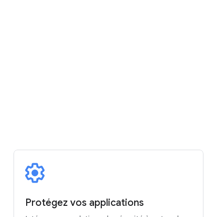
Appliquez le meilleur de Google à votre
sécurité dans le cloud, sur site ou dans les
déploiements hybrides. Détectez, examinez et
arrêtez les cybermenaces qui ciblent votre
entreprise et vos utilisateurs avant qu'elles ne
puissent occasionner des dommages ou des
pertes pour votre activité.
Nous contacter
Protégez vos applications