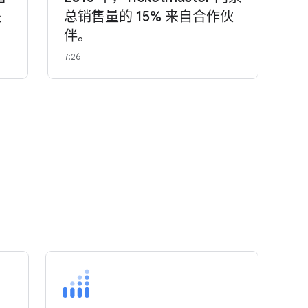
提
总销售量的 15% 来自合作伙
同
伴。
阅
7:26