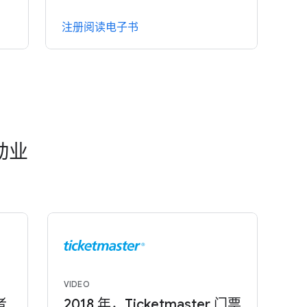
注册阅读电子书
动业
VIDEO
BL
者
2018 年，Ticketmaster 门票
M