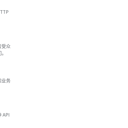
TTP
者受众
门。
和业务
API