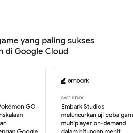
game yang paling sukses
di Google Cloud
CASE STUDY
a Pokémon GO
Embark Studios
nskalaan
meluncurkan uji coba ga
aan
multiplayer on-demand
engan Google
dalam hitungan menit.