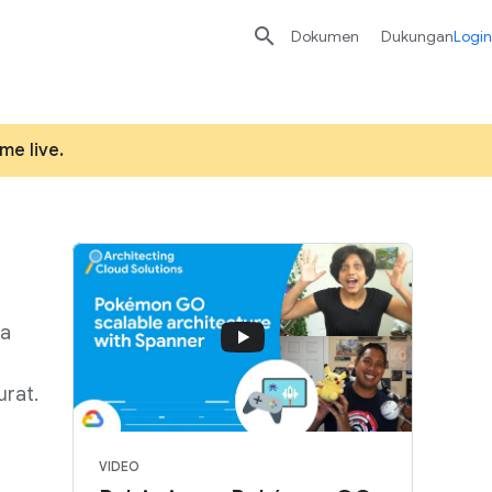

Dokumen
Dukungan
Login
e live.
sa
urat.
VIDEO