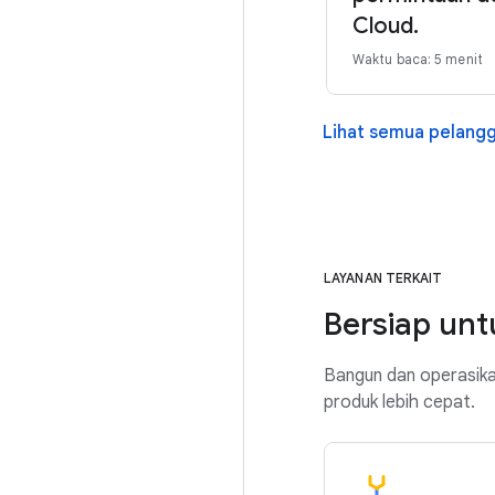
Cloud.
Waktu baca: 5 menit
Lihat semua pelang
LAYANAN TERKAIT
Bersiap un
Bangun dan operasika
produk lebih cepat.