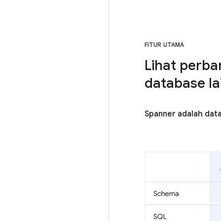
FITUR UTAMA
Lihat perb
database la
Spanner adalah dat