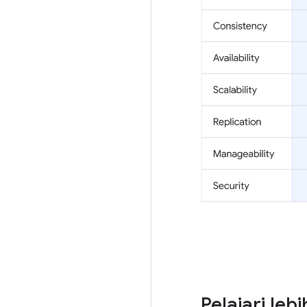
Pelajari le