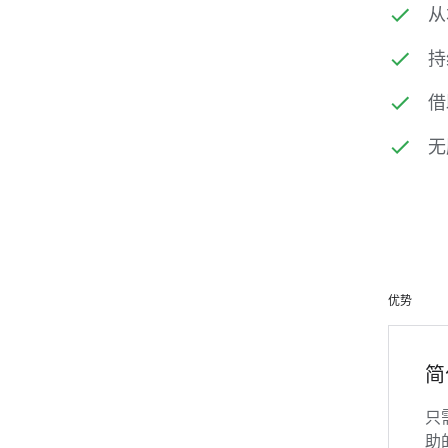
从
持
借
无
优势
简
只
助