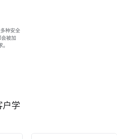
支持多种安全
都会被加
求。
的客户学