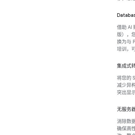
Databas
借助 A
版），
换为与 
培训，
集成式
将您的 S
减少异构
突出显示
无服务
消除数
确保高