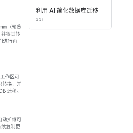
利用 AI 简化数据库迁移
3:01
ini（预览
）并将其转
他们进行再
转换工作区可
码转换，并
DB 迁移。
自动扩缩可
持续复制更