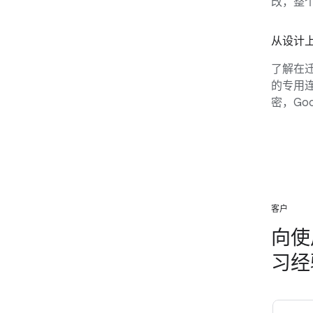
改，整
从设计
了解在迁移
的专用
密，Go
客户
向使用
习经