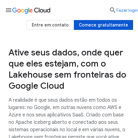
menu

Fazer login
Entre em contato
Comece gratuitamente
Ative seus dados, onde quer
Dados sem fronteiras
Mecanismos avançado
que eles estejam, com o
Lakehouse sem fronteiras do
Google Cloud
A realidade é que seus dados estão em todos os
lugares: no Google, em outras nuvens como AWS e
Azure e nos seus aplicativos SaaS. Criado com base
no Apache Iceberg aberto e conectado aos seus
sistemas operacionais no local e em várias nuvens, o
Lakehouse sem fronteiras permite que você ative