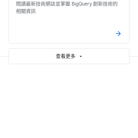
閱讀最新技術網誌並掌握 BigQuery 創新技術的
相關資訊
查看更多
立即開始運用資料和 AI 技
術
BigQuery 是自主式的「從資料到 AI」平