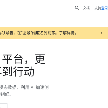

文档
支持
登录
评为业界领导者，在“愿景”维度名列前茅。了解详情。
 平台，更
再到行动
多模态数据、利用 AI 加速创
的组织。