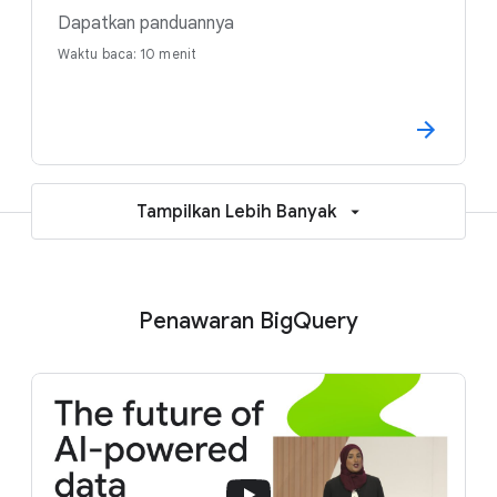
Dapatkan panduannya
Waktu baca: 10 menit
Tampilkan Lebih Banyak
Penawaran BigQuery