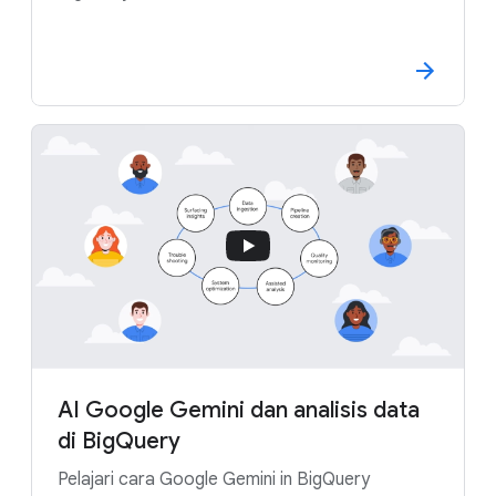
AI Google Gemini dan analisis data
di BigQuery
Pelajari cara Google Gemini in BigQuery