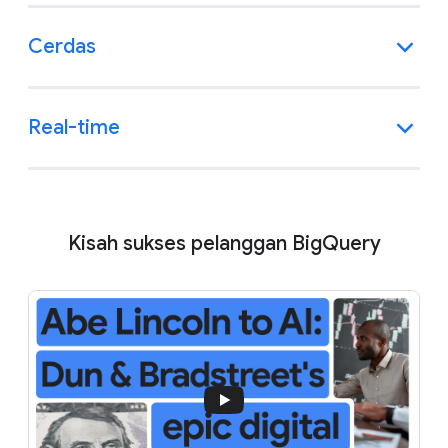
Cerdas
Real-time
Kisah sukses pelanggan BigQuery