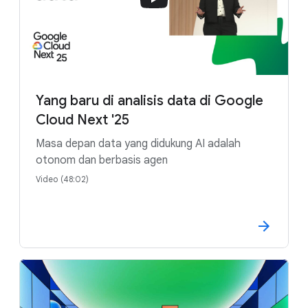
Yang baru di analisis data di Google
Cloud Next '25
Masa depan data yang didukung AI adalah
otonom dan berbasis agen
Video (48:02)