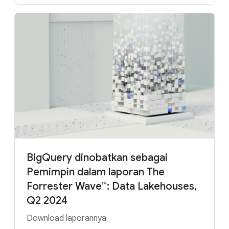
BigQuery dinobatkan sebagai
Pemimpin dalam laporan The
Forrester Wave™: Data Lakehouses,
Q2 2024
Download laporannya