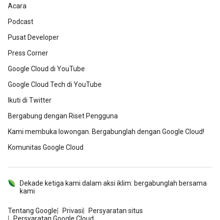
Acara
Podcast
Pusat Developer
Press Corner
Google Cloud di YouTube
Google Cloud Tech di YouTube
Ikuti di Twitter
Bergabung dengan Riset Pengguna
Kami membuka lowongan. Bergabunglah dengan Google Cloud!
Komunitas Google Cloud
Dekade ketiga kami dalam aksi iklim: bergabunglah bersama
kami
Tentang Google
Privasi
Persyaratan situs
Persyaratan Google Cloud