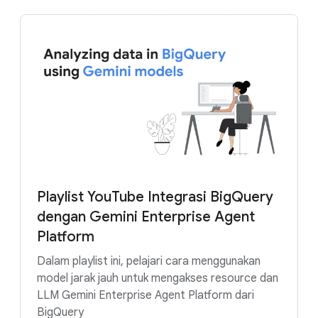
Playlist YouTube Integrasi BigQuery
dengan Gemini Enterprise Agent
Platform
Dalam playlist ini, pelajari cara menggunakan
model jarak jauh untuk mengakses resource dan
LLM Gemini Enterprise Agent Platform dari
BigQuery