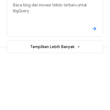
Baca blog dan inovasi teknis terbaru untuk
BigQuery
Tampilkan Lebih Banyak
Mulai perjalanan data
dan AI Anda sekarang
BigQuery adalah Platform AI dan Data