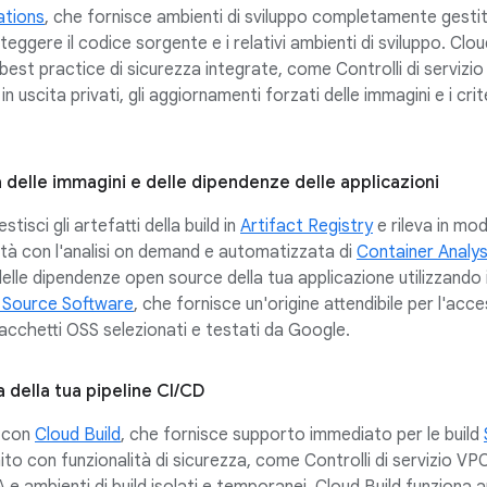
ations
, che fornisce ambienti di sviluppo completamente gestit
ggere il codice sorgente e i relativi ambienti di sviluppo. Clou
best practice di sicurezza integrate, come Controlli di servizi
 in uscita privati, gli aggiornamenti forzati delle immagini e i crite
a delle immagini e delle dipendenze delle applicazioni
stisci gli artefatti della build in
Artifact Registry
e rileva in mo
lità con l'analisi on demand e automatizzata di
Container Analys
delle dipendenze open source della tua applicazione utilizzando i
 Source Software
, che fornisce un'origine attendibile per l'acc
acchetti OSS selezionati e testati da Google.
a della tua pipeline CI/CD
a con
Cloud Build
, che fornisce supporto immediato per le build
rnito con funzionalità di sicurezza, come Controlli di servizio VP
LSA e ambienti di build isolati e temporanei. Cloud Build funziona