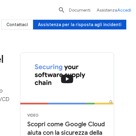

Documenti
Assistenza
Accedi
Contattaci
Assistenza per la risposta agli incidenti
l
ro
CI/CD
VIDEO
Scopri come Google Cloud
aiuta con la sicurezza della