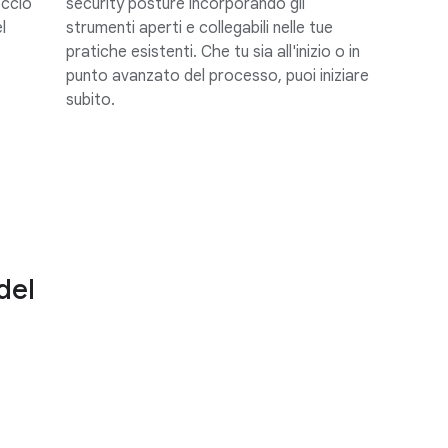
occio
security posture incorporando gli
l
strumenti aperti e collegabili nelle tue
pratiche esistenti. Che tu sia all'inizio o in
punto avanzato del processo, puoi iniziare
subito.
del