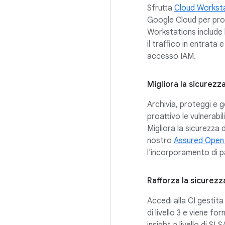
Sfrutta
Cloud Workst
Google Cloud per prote
Workstations include 
il traffico in entrata e
accesso IAM.
Migliora la sicurezz
Archivia, proteggi e ge
proattivo le vulnerabi
Migliora la sicurezza 
nostro
Assured Open
l'incorporamento di p
Rafforza la sicurezz
Accedi alla CI gestit
di livello 3 e viene fo
insight a livello di S