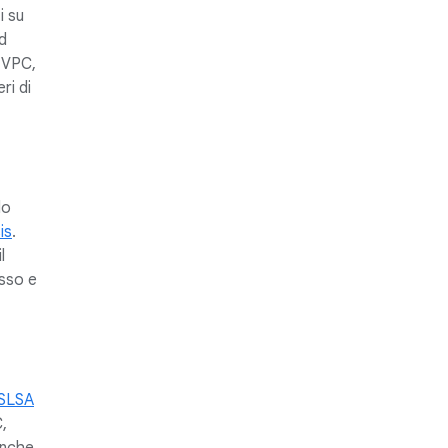
i su
d
o VPC,
ri di
do
is
.
l
esso e
SLSA
C,
 anche