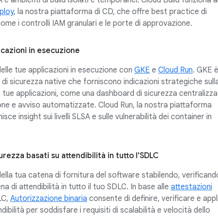
ploy
, la nostra piattaforma di CD, che offre best practice di
come i controlli IAM granulari e le porte di approvazione.
icazioni in esecuzione
delle tue applicazioni in esecuzione con
GKE
e
Cloud Run
. GKE 
 di sicurezza native che forniscono indicazioni strategiche sull
e tue applicazioni, come una dashboard di sicurezza centralizza
ione e avviso automatizzate. Cloud Run, la nostra piattaforma
isce insight sui livelli SLSA e sulle vulnerabilità dei container in
curezza basati su attendibilità in tutto l'SDLC
della tua catena di fornitura del software stabilendo, verificand
di attendibilità in tutto il tuo SDLC. In base alle
attestazioni
LC,
Autorizzazione binaria
consente di definire, verificare e app
ndibilità per soddisfare i requisiti di scalabilità e velocità dello