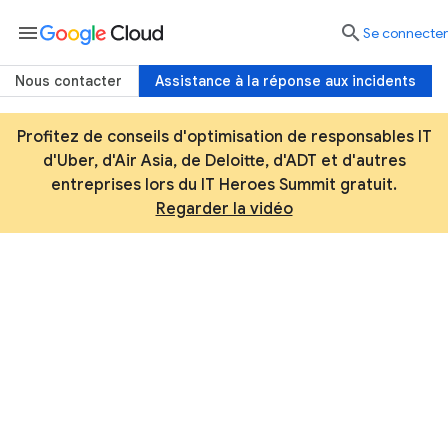
menu

Se connecter
Nous contacter
Assistance à la réponse aux incidents
Profitez de conseils d'optimisation de responsables IT
d'Uber, d'Air Asia, de Deloitte, d'ADT et d'autres
entreprises lors du IT Heroes Summit gratuit.
Regarder la vidéo
Infrastructure de confiance
Afin d'assurer une sécurité optimale, notre
infrastructure cloud ne dépend pas d'une
technologie unique. Elle repose sur des