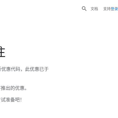

文档
支持
登录
注
证的 5 折优惠代码，此优惠已于
将推出的优惠。
考试准备吧！