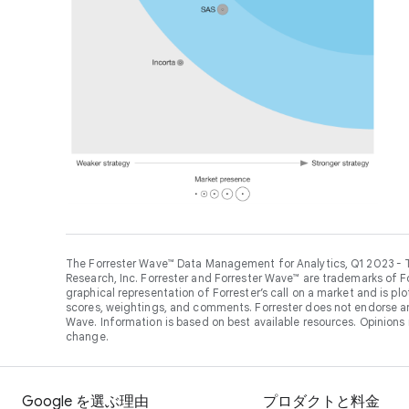
The Forrester Wave™ Data Management for Analytics, Q1 2023 - T
Research, Inc. Forrester and Forrester Wave™ are trademarks of Fo
graphical representation of Forrester’s call on a market and is p
scores, weightings, and comments. Forrester does not endorse any
Wave. Information is based on best available resources. Opinions
change.
Google を選ぶ理由
プロダクトと料金