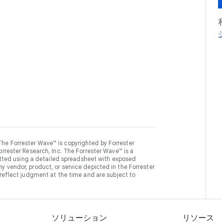
he Forrester Wave™ is copyrighted by Forrester
rrester Research, Inc. The Forrester Wave™ is a
lotted using a detailed spreadsheet with exposed
 vendor, product, or service depicted in the Forrester
 reflect judgment at the time and are subject to
ソリューション
リソース