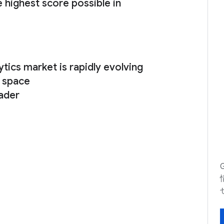
 highest score possible in
ics market is rapidly evolving
e space
ader