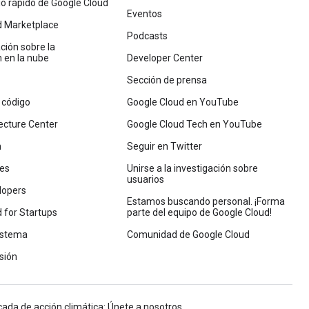
cio rápido de Google Cloud
Eventos
d Marketplace
Podcasts
ión sobre la
 en la nube
Developer Center
Sección de prensa
 código
Google Cloud en YouTube
ecture Center
Google Cloud Tech en YouTube
n
Seguir en Twitter
nes
Unirse a la investigación sobre
usuarios
lopers
Estamos buscando personal. ¡Forma
 for Startups
parte del equipo de Google Cloud!
istema
Comunidad de Google Cloud
sión
cada de acción climática: Únete a nosotros