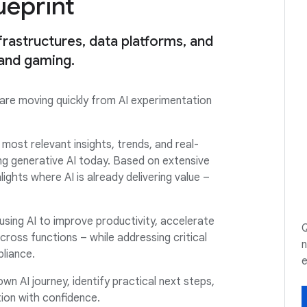
ueprint
frastructures, data platforms, and
 and gaming.
 are moving quickly from AI experimentation
most relevant insights, trends, and real-
g generative AI today. Based on extensive
ghts where AI is already delivering value –
 using AI to improve productivity, accelerate
Q
oss functions – while addressing critical
n
liance.
e
wn AI journey, identify practical next steps,
ion with confidence.