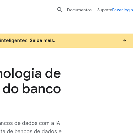

Documentos
Suporte
Fazer login
inteligentes.
Saiba mais
.
nologia de
a do banco
ancos de dados com a IA
ota de bancos de dados e