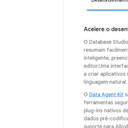
Desenvolvimento
Acelere o desen
O Database Studio
resumam facilment
inteligente, pree
editor.Uma interf
a criar aplicativ
linguagem natural.
O
Data Agent Kit
s
ferramentas segu
plug-ins nativos d
dados pré-codific
suporte para Allo