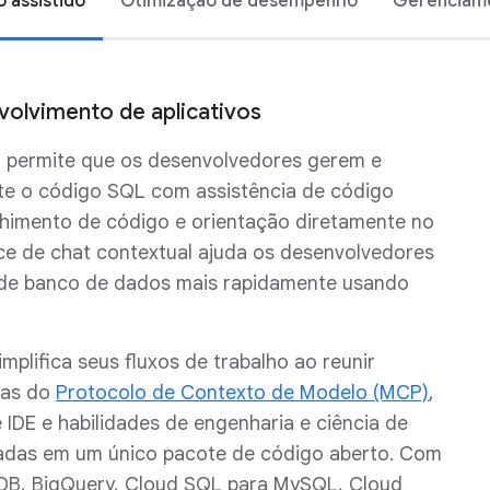
 assistido
Otimização de desempenho
Gerenciame
volvimento de aplicativos
 permite que os desenvolvedores gerem e
e o código SQL com assistência de código
nchimento de código e orientação diretamente no
ace de chat contextual ajuda os desenvolvedores
os de banco de dados mais rapidamente usando
implifica seus fluxos de trabalho ao reunir
ras do
Protocolo de Contexto de Modelo (MCP)
,
e IDE e habilidades de engenharia e ciência de
adas em um único pacote de código aberto. Com
yDB, BigQuery, Cloud SQL para MySQL, Cloud