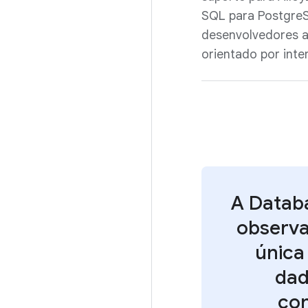
SQL para PostgreS
desenvolvedores 
orientado por int
A Databa
observa
única
dad
con