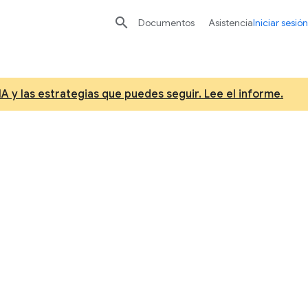

Documentos
Asistencia
Iniciar sesión
A y las estrategias que puedes seguir. Lee el informe.
ficial y
co
ón y comprensión