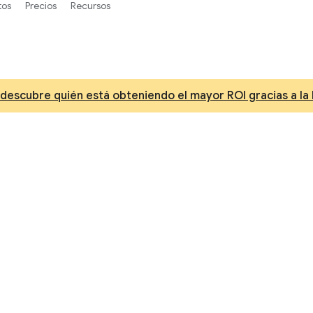
tos
Precios
Recursos
 descubre quién está obteniendo el mayor ROI gracias a la I
os de inteligencia arti
prendizaje automáti
, nuestro mejor modelo de razonamiento, programaci
multimodal en Gemini Enterprise Agent Platform