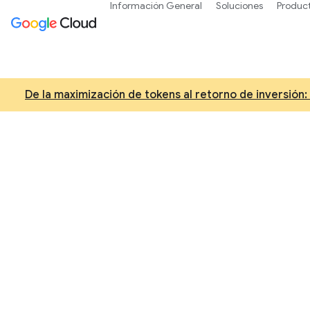
Información General
Soluciones
Produc
De la maximización de tokens al retorno de inversión:
Product
a
Prueba Gemini 3