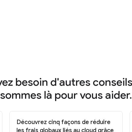
Google. Les start-up peuv
350 000 $de crédits clo
Google for Startups
pour 
à une assistance et des s
4:01
S'inscrire
ez besoin d'autres conseil
sommes là pour vous aider.
Découvrez cinq façons de réduire
les frais globaux liés au cloud grâce