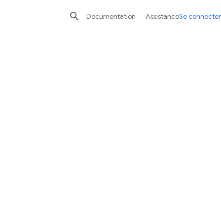

Documentation
Assistance
Se connecter
ogle Cloud en termes
contactez-nous afin