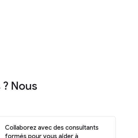
ent bénéficier de jusqu'à
ud grâce au
programme Cloud
continuer à se développer grâce
olutions personnalisées.
s ? Nous
Collaborez avec des consultants
formés pour vous aider à