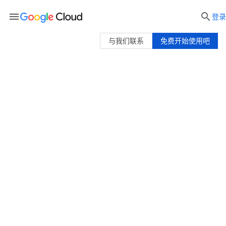
menu

登录
与我们联系
免费开始使用吧
Google Cloud 价格
借助 Google Cloud 透明的创新定价方法节省资
金。请使用我们的
价格计算器
估算所需费用，或
与我们联系以获取适用于贵组织的报价。
请求报价
免费开始使用