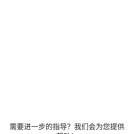
最高达 35 万美元的 Cloud 赠金，并在定制化支
持与解决方案的帮助下持续扩展业务。
立即申请
4:01
需要进一步的指导？我们会为您提供