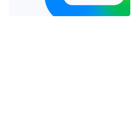
Why work with a Google Cloud partner?
Verified proficiency and continuous
innovation:
Your partner's skills are continuously
tracked and validated through automated
systems, ensuring they're deeply aligned with
Google’s latest product roadmaps
Accelerated time-to-value and ROI:
By
leveraging partners with proven deployment
readiness, you streamline the implementation
process, eliminate friction, and unlock a faster
return on your technology investment