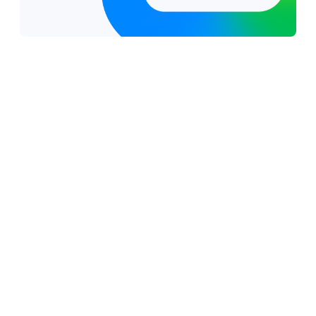
Why work with a Google Cloud partner?
Verified proficiency and continuous
innovation:
Your partner's skills are continuously
tracked and validated through automated
systems, ensuring they're deeply aligned with
Google’s latest product roadmaps
Accelerated time-to-value and ROI:
By
leveraging partners with proven deployment
readiness, you streamline the implementation
process, eliminate friction, and unlock a faster
return on your technology investment