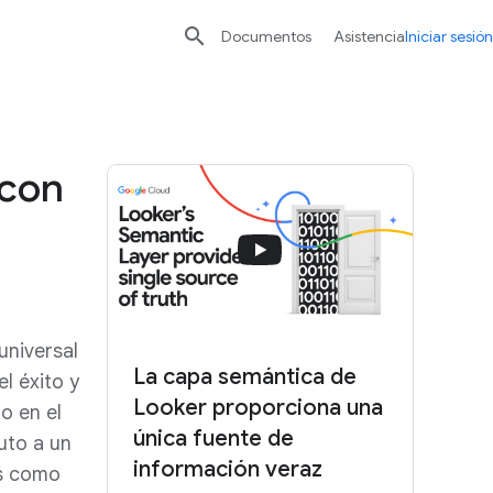

Documentos
Asistencia
Iniciar sesión
 con
universal
La capa semántica de
l éxito y
Looker proporciona una
o en el
única fuente de
uto a un
información veraz
os como