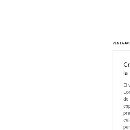
VENTAJA
Cr
la
El 
Loo
de 
esp
prá
cál
par