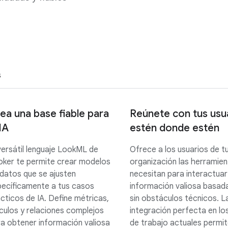
S
ea una base fiable para
Reúnete con tus usu
 IA
estén donde estén
versátil lenguaje LookML de
Ofrece a los usuarios de t
ker te permite crear modelos
organización las herramie
datos que se ajusten
necesitan para interactuar
ecíficamente a tus casos
información valiosa basada
cticos de IA. Define métricas,
sin obstáculos técnicos. L
culos y relaciones complejos
integración perfecta en los
a obtener información valiosa
de trabajo actuales permi