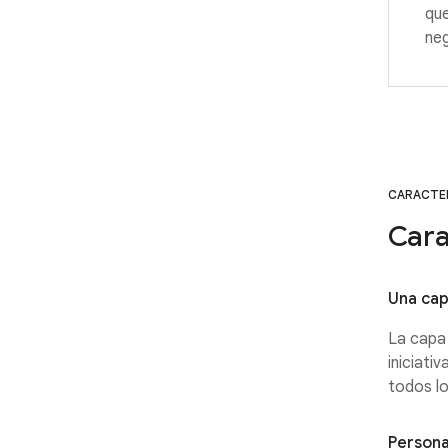
que
neg
CARACTER
Cara
Una cap
La capa 
iniciati
todos l
Persona