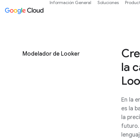
Información General
Soluciones
Produc
Cre
Modelador de Looker
la 
Loo
En la e
es la b
la prec
futuro.
lengua