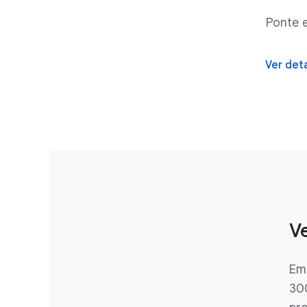
Ponte 
Ver deta
V
Em
300