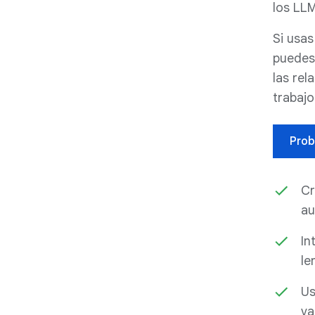
los LLM
Si usas
puedes 
las rel
trabajo
Prob
Cr
au
In
le
Us
va