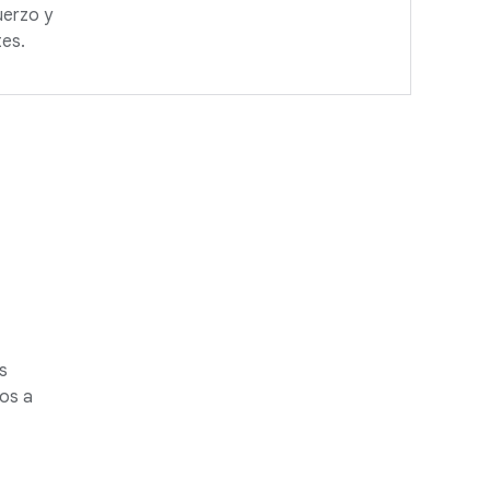
uerzo y
tes.
s
eos a