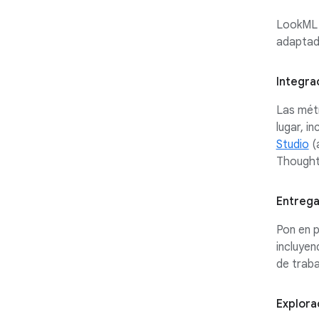
LookML p
adaptado
Integra
Las métr
lugar, i
Studio
(
Thought
Entrega
Pon en p
incluyen
de traba
Explora