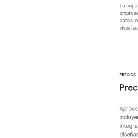
La capa
empresar
datos, r
visualiz
PRECIOS
Prec
Aprovec
incluye
integra
diseñad