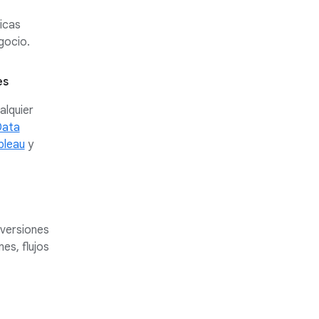
gicas
gocio.
es
alquier
ata
bleau
y
nversiones
es, flujos