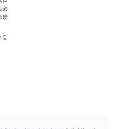
客戶
就必
都能
產品