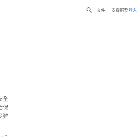

文件
支援服務
登入
安全
括保
災難