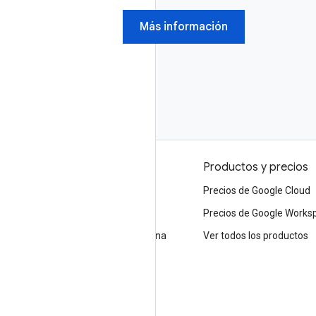
Más información
Ventajas de Google
Productos y precios
Ventajas de Google Cloud
Precios de Google Cloud
Confianza y seguridad
Precios de Google Works
Nube de infraestructura moderna
Ver todos los productos
Múltiples nubes
Infraestructura global
Ubicaciones