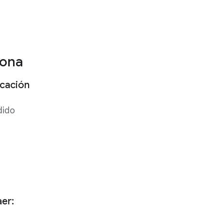
iona
cación
dido
er: